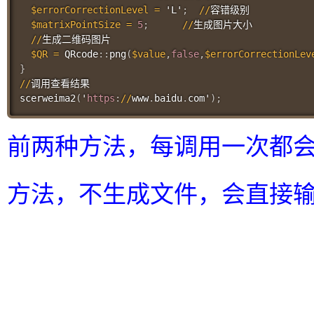
$errorCorrectionLevel
=
 'L'
;
//
容错级别

$matrixPointSize
=
5
;
//
生成图片大小

//
生成二维码图片

$QR
=
 QRcode
::
png
(
$value
,
false
,
$errorCorrectionLev
}
//
scerweima2
(
'
https
:
//
www
.
baidu
.
com'
)
;
前两种方法，每调用一次都
方法，不生成文件，会直接