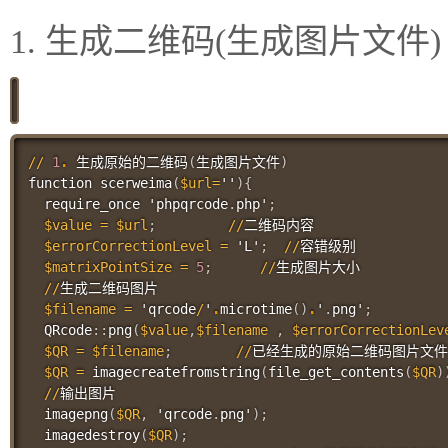
1. 生成二维码(生成图片文件)
//
1
.
 生成原始的二维码
(
生成图片文件
)
function 
scerweima
(
$url
=
''
)
{
  require_once 'phpqrcode
.
php'
;
$value
=
$url
;
//
二维码内容

$errorCorrectionLevel
=
 'L'
;
//
容错级别

$matrixPointSize
=
5
;
//
生成图片大小

//
生成二维码图片

$filename
=
 'qrcode
/
'
.
microtime
(
)
.
'
.
png'
;
  QRcode
::
png
(
$value
,
$filename
,
$errorCorrectionLev
$QR
=
$filename
;
//
已经生成的原始二维码图片文件
$QR
=
imagecreatefromstring
(
file_get_contents
(
$QR
)
//
输出图片

imagepng
(
$QR
,
 'qrcode
.
png'
)
;
imagedestroy
(
$QR
)
;