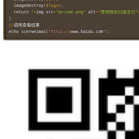
imagedestroy
(
$logo
)
;
  return '
<
img src
=
"qrcode.png"
 alt
=
"使用微信扫描支付"
}
//
调用查看结果

echo 
scerweima1
(
'
https
:
//
www
.
baidu
.
com'
)
;