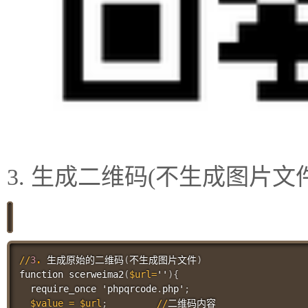
3. 生成二维码(不生成图片文件
//
3
.
 生成原始的二维码
(
不生成图片文件
)
function 
scerweima2
(
$url
=
''
)
{
  require_once 'phpqrcode
.
php'
;
$value
=
$url
;
//
二维码内容
