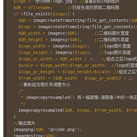
$logo
=
 'qrcode
/
logo
.
jpg'
;
//
准备好的logo图片

$QR
=
$filename
;
//
已经生成的原始二维码图

if
(
file_exists
(
$logo
)
)
{
$QR
=
imagecreatefromstring
(
file_get_contents
(
$Q
$logo
=
imagecreatefromstring
(
file_get_contents
(
$QR_width
=
imagesx
(
$QR
)
;
//
二维码图片宽度

$QR_height
=
imagesy
(
$QR
)
;
//
二维码图片高度

$logo_width
=
imagesx
(
$logo
)
;
//
logo图片宽度

$logo_height
=
imagesy
(
$logo
)
;
//
logo图片高度

$logo_qr_width
=
$QR_width
/
4
;
//
组合之后logo
$scale
=
$logo_width
/
$logo_qr_width
;
//
logo的
$logo_qr_height
=
$logo_height
/
$scale
;
//
组合之后l
$from_width
=
(
$QR_width
-
$logo_qr_width
)
/
2
;
//
重新组合图片并调整大小

/
*
*
imagecopyresampled
(
)
 将一幅图像
(
源图象
)
中的一块正
*
/
imagecopyresampled
(
$QR
,
$logo
,
$from_width
,
$fro
}
//
输出图片

imagepng
(
$QR
,
 'qrcode
.
png'
)
;
imagedestroy
(
$QR
)
;