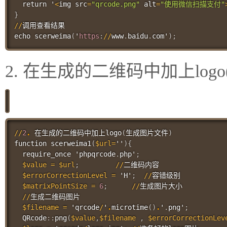
  return '
<
img src
=
"qrcode.png"
 alt
=
"使用微信扫描支付"
}
//
调用查看结果

echo 
scerweima
(
'
https
:
//
www
.
baidu
.
com'
)
;
2. 在生成的二维码中加上log
//
2
.
 在生成的二维码中加上
logo
(
生成图片文件
)
function 
scerweima1
(
$url
=
''
)
{
  require_once 'phpqrcode
.
php'
;
$value
=
$url
;
//
二维码内容

$errorCorrectionLevel
=
 'H'
;
//
容错级别

$matrixPointSize
=
6
;
//
生成图片大小

//
生成二维码图片

$filename
=
 'qrcode
/
'
.
microtime
(
)
.
'
.
png'
;
  QRcode
::
png
(
$value
,
$filename
,
$errorCorrectionLev