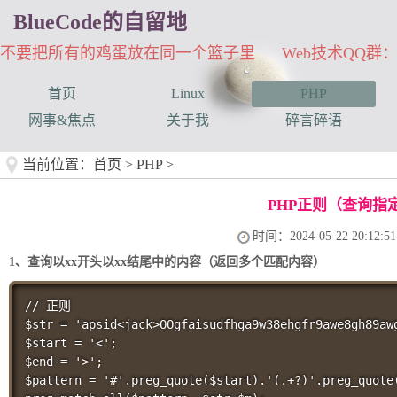
BlueCode的自留地
不要把所有的鸡蛋放在同一个篮子里 Web技术QQ群：33
首页
Linux
PHP
网事&焦点
关于我
碎言碎语
当前位置：
首页
>
PHP
>
PHP正则（查询指
时间：2024-05-22 20:12:51
1、查询以xx开头以xx结尾中的内容（返回多个匹配内容）
// 正则

$str = 'apsid<jack>OOgfaisudfhga9w38ehgfr9awe8gh89awg
$start = '<';

$end = '>';

$pattern = '#'.preg_quote($start).'(.+?)'.preg_quote(