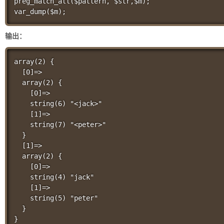
preg_match_all($pattern, $str,$m);

输出：
array(2) {

  [0]=>

  array(2) {

    [0]=>

    string(6) "<jack>"

    [1]=>

    string(7) "<peter>"

  }

  [1]=>

  array(2) {

    [0]=>

    string(4) "jack"

    [1]=>

    string(5) "peter"

  }

} 