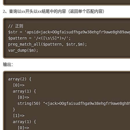
2、查询以xx开头以xx结尾中的内容（返回单个匹配内容）
// 正则

$str = 'apsid<jack>OOgfaisudfhga9w38ehgfr9awe8gh89awg
$pattern = '/<([\s\S]*)>/';

preg_match_all($pattern, $str,$m);

输出：
array(2) {

  [0]=>

  array(1) {

    [0]=>

    string(50) "<jack>OOgfaisudfhga9w38ehgfr9awe8gh89
  }

  [1]=>

  array(1) {

    [0]=>
