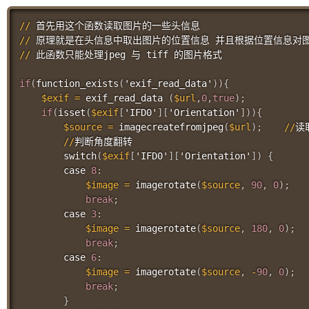
//
//
//
 此函数只能处理jpeg 与 tiff 的图片格式

if
(
function_exists
(
'exif_read_data'
)
)
{
$exif
=
exif_read_data
(
$url
,
0
,
true
)
;
if
(
isset
(
$exif
[
'IFD0'
]
[
'Orientation'
]
)
)
{
$source
=
imagecreatefromjpeg
(
$url
)
;
//
读
//
判断角度翻转

switch
(
$exif
[
'IFD0'
]
[
'Orientation'
]
)
{
        case 
8
:
$image
=
imagerotate
(
$source
,
90
,
0
)
;
break
;
        case 
3
:
$image
=
imagerotate
(
$source
,
180
,
0
)
;
break
;
        case 
6
:
$image
=
imagerotate
(
$source
,
-
90
,
0
)
;
break
;
}