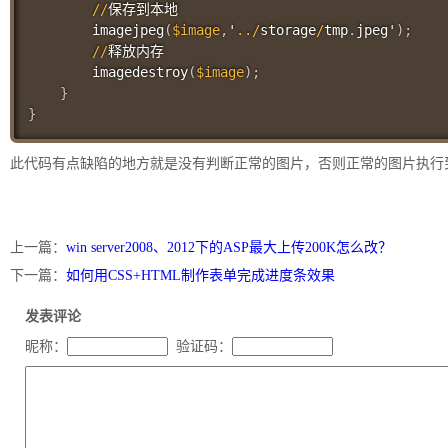
//
保存到本地

imagejpeg
(
$image
,
'
..
/
storage
/
tmp
.
jpeg'
)
;
//
释放内存

imagedestroy
(
$image
)
;
}
}
此代码有点缺陷的地方就是没有判断正常的图片，否则正常的图片执行
上一篇：
win server2008、2012下的ASP最大上传200K怎么改？
下一篇：
如何用CSS+HTML制作表单完成进度条效果
发表评论
昵称：
验证码：